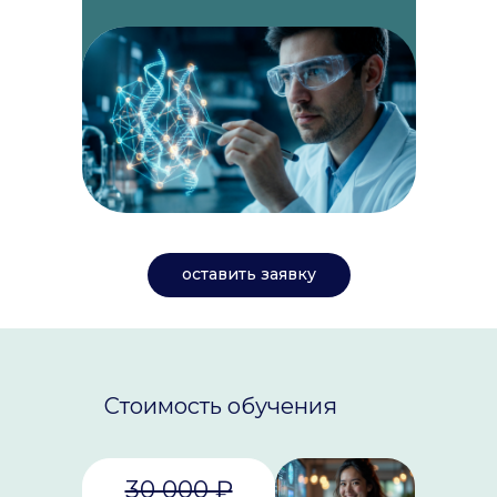
Контакты
Оставить заявку
+7 (913) 390-08-48
d.soloveva@nsu.ru
АДРЕС В НОВОСИБИРСКЕ:
ул. Пирогова 2, аудитория 205а
оставить заявку
Юридический адрес
630 090, Новосибирская область, г. Новосибирск,
ул. Пирогова, 2
Пользовательское соглашение
Стоимость обучения
© 2026 Все права защищены.
Федеральное государственное автономное
образовательное учреждение высшего образования
«Новосибирский национальный исследовательский
государственный университет». Передовая
инженерная школа НГУ
30 000 ₽