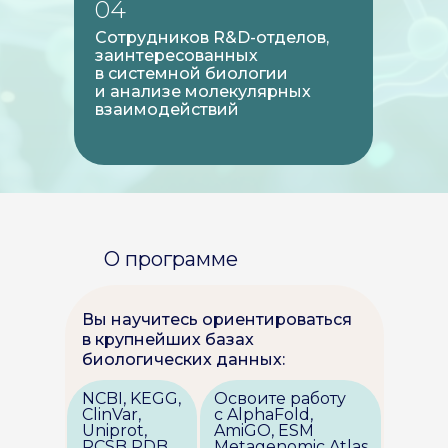
04
Сотрудников R&D-отделов,
заинтересованных
в системной биологии
и анализе молекулярных
взаимодействий
О программе
Вы научитесь ориентироваться
в крупнейших базах
биологических данных:
NCBI, KEGG,
Освоите работу
ClinVar,
с AlphaFold,
Uniprot,
AmiGO, ESM
RCSB PDB
Metagenomic Atlas