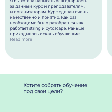
Я бы хотела написать благодарность
за данный курс и преподавателям,
и организаторам. Курс сделан очень
качественно и понятно. Как раз
необходимо было разобраться как
работает string и cytoscape. Раньше
приходилось искать обучающие
ролики на ютубе и они все почти
Read more
на английском языке или на других
языках, что затрудняло усвоение
материала. В курсе все понятно,
структурированно и я нахожусь под
приятным впечатлением, потому что
последние пройденные мной курсы
от других организаций оставили
разочарование от организации
Хотите собрать обучение
до подачи материалов в области
под свои цели?
биоинформатики. Желаю Вам еще
реализовать новые и классные проекты
в области биоинформатки и не только.
27 августа