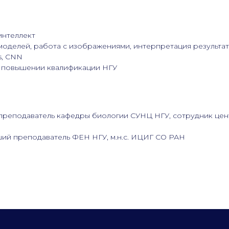
интеллект
моделей, работа с изображениями, интерпретация результа
s, CNN
о повышении квалификации НГУ
 преподаватель кафедры биологии СУНЦ НГУ, сотрудник це
ий преподаватель ФЕН НГУ, м.н.с. ИЦИГ СО РАН