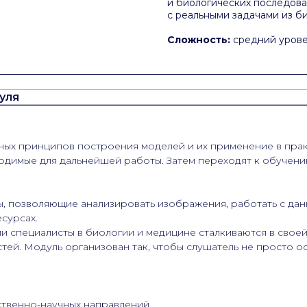
и биологических последова
с реальными задачами из б
Сложность:
средний уров
уля
ых принципов построения моделей и их применение в практ
димые для дальнейшей работы. Затем переходят к обучению
 позволяющие анализировать изображения, работать с дан
сурсах.
ми специалисты в биологии и медицине сталкиваются в сво
тей. Модуль организован так, чтобы слушатель не просто ос
ственно-научных направлений.