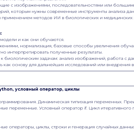
ющие с изображениями, последовательностями или большим
рий, которым нужны современные инструменты анализа дан
 применением методов ИИ в биологических и медицинских з
:
модели и как они обучаются.
ажениями, нормализация, базовые способы увеличения обуч
тно интерпретировать полученные результаты.
 биологическим задачам: анализ изображений, работа с да
ь как основу для дальнейших исследований или внедрения 
Python, условный оператор, циклы
граммирования. Динамическая типизация переменных. Преи
ые переменные. Условный оператор if. Цикл итеративного п
ные операторы, циклы, строки и генерация случайных данных