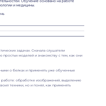
тельностей. Обучение основано на работе
иологии и медицины.
ень
ических задачах. Сначала слушатели
 простых моделей и знакомству с тем, как они
ными о белках и применять уже обученные
ей работе: обработке изображений, выделению
воил техники, но и понял, как применять