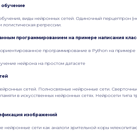
и обучение
обучения, виды нейронных сетей. Одиночный перцептрон (не
 логистическая регрессии.
ванным программированием на примере написания клас
ориентированное программирование в Python на примере 
учение нейрона на простом датасете
тей
нейронных сетей. Полносвязные нейронные сети. Сверточн
 памяти в искусственных нейронных сетях. Нейросети типа 
сификация изображений
е нейронные сети как аналоги зрительной коры млекопита