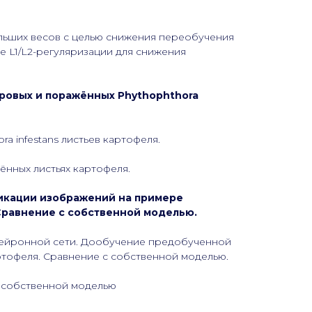
больших весов с целью снижения переобучения
 L1/L2-регуляризации для снижения
ровых и поражённых Phythophthora
 infestans листьев картофеля.
ённых листьях картофеля.
икации изображений на примере
Сравнение с собственной моделью.
нейронной сети. Дообучение предобученной
ртофеля. Сравнение с собственной моделью.
 собственной моделью