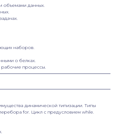
и объемами данных.
ных.
адачах.
ающих наборов.
нными о белках.
в рабочие процессы.
мущества динамической типизации. Типы
еребора for. Цикл с предусловием while.
.