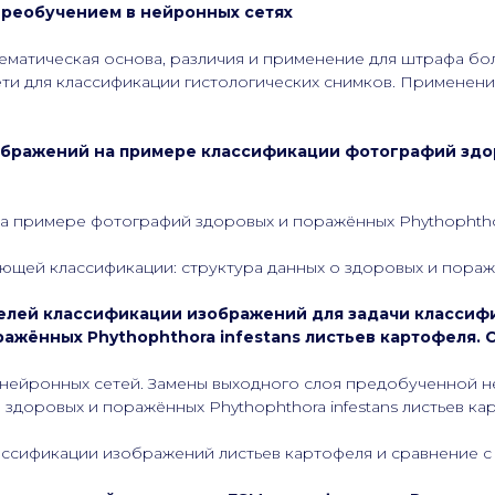
переобучением в нейронных сетях
математическая основа, различия и применение для штрафа 
ти для классификации гистологических снимков. Применение
ображений на примере классификации фотографий здо
 примере фотографий здоровых и поражённых Phythophthora
ющей классификации: структура данных о здоровых и пораж
елей классификации изображений для задачи классиф
ажённых Phythophthora infestans листьев картофеля. 
нейронных сетей. Замены выходного слоя предобученной 
доровых и поражённых Phythophthora infestans листьев ка
ссификации изображений листьев картофеля и сравнение с