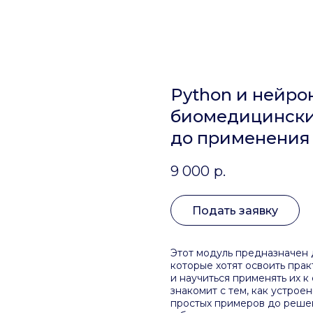
Python и нейро
биомедицинских
до применения
9 000
р.
Подать заявку
Этот модуль предназначен 
которые хотят освоить пра
и научиться применять их 
знакомит с тем, как устрое
простых примеров до реше