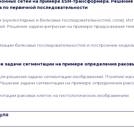
ронных сетей на примере ESM-трансформера. Решение
а по первичной последовательности
(нуклеотидных и белковых последовательностей, слов). И
ей. Решение задачи регресии на примере предсказания те
зации белковых последовательностей и построение модели
е задачи сегментации на примере определения раковых
для решения задачи сегментации изображений. Понятие мас
Решение задачи сегментации на примере определения раков
ентации раковых клеток на гистологических изображениях
уля