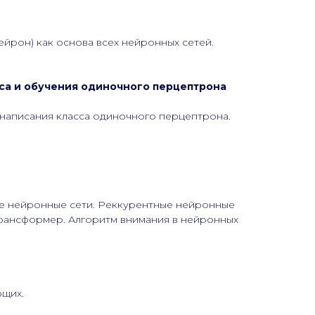
йрон) как основа всех нейронных сетей.
са и обучения одиночного перцептрона
написания класса одиночного перцептрона.
ые нейронные сети. Реккурентные нейронные
трансформер. Алгоритм внимания в нейронных
ющих.