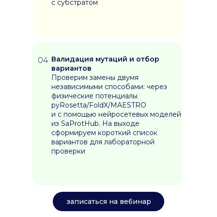
с субстратом
АДРЕС В НОВОСИБИРСКЕ:
ул. Пирогова 2, аудитория 205а
Юридический адрес
630 090, Новосибирская область, г. Новосибирск,
ул. Пирогова, 2
Валидация мутаций и отбор
04
вариантов
Пользовательское соглашение
Проверим замены двумя
© 2026 Все права защищены.
независимыми способами: через
Федеральное государственное автономное
образовательное учреждение высшего образования
физические потенциалы
«Новосибирский национальный исследовательский
государственный университет». Передовая
pyRosetta/FoldX/MAESTRO
инженерная школа НГУ
и с помощью нейросетевых моделей
из SaProtHub. На выходе
сформируем короткий список
вариантов для лабораторной
проверки
записаться на вебинар