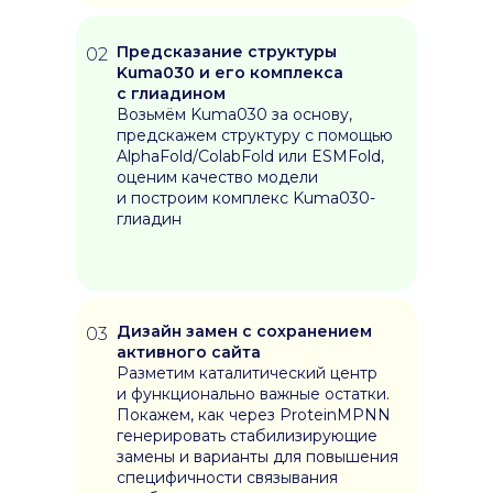
Предсказание структуры
02
Kuma030 и его комплекса
с глиадином
Возьмём Kuma030 за основу,
предскажем структуру с помощью
AlphaFold/ColabFold или ESMFold,
оценим качество модели
и построим комплекс Kuma030-
глиадин
Дизайн замен с сохранением
03
активного сайта
Разметим каталитический центр
и функционально важные остатки.
Контакты
Покажем, как через ProteinMPNN
Оставить заявку
генерировать стабилизирующие
+7 (913) 390-08-48
замены и варианты для повышения
d.soloveva@nsu.ru
специфичности связывания