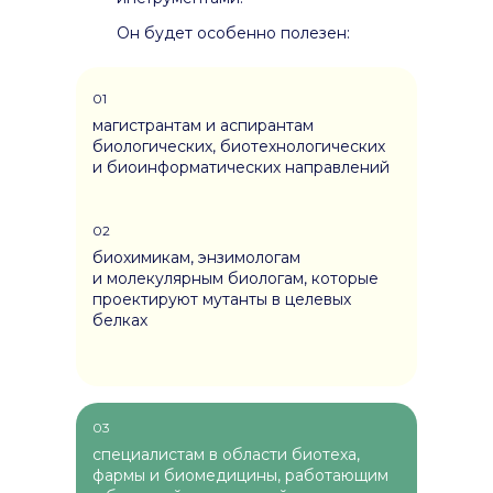
Он будет особенно полезен:
01
магистрантам и аспирантам
биологических, биотехнологических
и биоинформатических направлений
02
биохимикам, энзимологам
и молекулярным биологам, которые
проектируют мутанты в целевых
белках
03
специалистам в области биотеха,
фармы и биомедицины, работающим