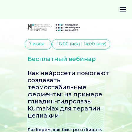
7 июля
18:00 (нск) | 14:00 (мск)
Бесплатный вебинар
Как нейросети помогают
создавать
термостабильные
ферменты: на примере
глиадин-гидролазы
KumaMax для терапии
целиакии
Разберём, как быстро отбирать