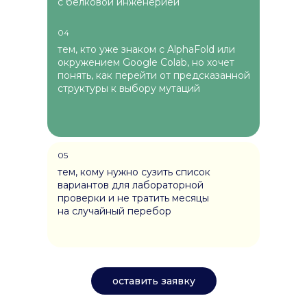
с белковой инженерией
04
тем, кто уже знаком с AlphaFold или
окружением Google Colab, но хочет
понять, как перейти от предсказанной
структуры к выбору мутаций
05
тем, кому нужно сузить список
вариантов для лабораторной
проверки и не тратить месяцы
на случайный перебор
оставить заявку