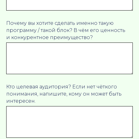
Юридический адрес
630 090, Новосибирская область, г. Новосибирск,
ул. Пирогова, 2
Пользовательское соглашение
Почему вы хотите сделать именно такую
© 2026 Все права защищены.
программу / такой блок? В чём его ценность
Федеральное государственное автономное
образовательное учреждение высшего образования
и конкурентное преимущество?
«Новосибирский национальный исследовательский
государственный университет». Передовая
инженерная школа НГУ
Кто целевая аудитория? Если нет чёткого
понимания, напишите, кому он может быть
интересен.