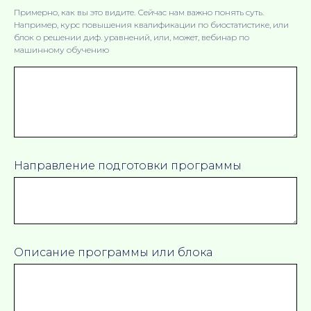
Примерно, как вы это видите. Сейчас нам важно понять суть.
Например, курс повышения квалификации по биостатистике, или
блок о решении диф. уравнений, или, может, вебинар по
машинному обучению
Направление подготовки программы
Контакты
Оставить заявку
+7 (913) 390-08-48
d.soloveva@nsu.ru
Описание программы или блока
АДРЕС В НОВОСИБИРСКЕ:
ул. Пирогова 2, аудитория 205а