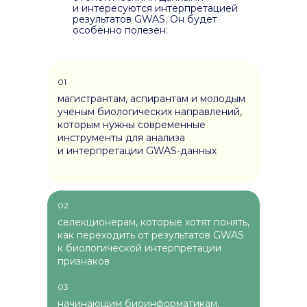
и интересуются интерпретацией
результатов GWAS. Он будет
особенно полезен:
01
магистрантам, аспирантам и молодым
учёным биологических направлений,
которым нужны современные
инструменты для анализа
и интерпретации GWAS-данных
02
селекционерам, которые хотят понять,
как переходить от результатов GWAS
к биологической интерпретации
признаков
03
начинающим биоинформатикам,