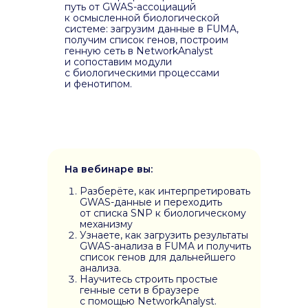
путь от GWAS-ассоциаций
к осмысленной биологической
системе: загрузим данные в FUMA,
получим список генов, построим
генную сеть в NetworkAnalyst
и сопоставим модули
с биологическими процессами
и фенотипом.
На вебинаре вы:
Разберёте, как интерпретировать
GWAS-данные и переходить
от списка SNP к биологическому
механизму
Узнаете, как загрузить результаты
GWAS-анализа в FUMA и получить
список генов для дальнейшего
анализа.
Научитесь строить простые
генные сети в браузере
с помощью NetworkAnalyst.