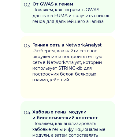
От GWAS к генам
02
Покажем, как загрузить GWAS
данные в FUMA и получить список
Контакты
Оставить заявку
генов для дальнейшего анализа
+7 (913) 390-08-48
d.soloveva@nsu.ru
Генная сеть в NetworkAnalyst
03
АДРЕС В НОВОСИБИРСКЕ:
Разберём, как найти сетевое
ул. Пирогова 2, аудитория 205а
окружение и построить генную
сеть в NetworkAnalyst, который
Юридический адрес
использует STRING-db для
630 090, Новосибирская область, г. Новосибирск,
построения белок-белковых
ул. Пирогова, 2
взаимодействий
Пользовательское соглашение
© 2026 Все права защищены.
Федеральное государственное автономное
образовательное учреждение высшего образования
«Новосибирский национальный исследовательский
государственный университет». Передовая
инженерная школа НГУ
Хабовые гены, модули
04
и биологический контекст
Покажем, как анализировать
хабовые гены и функциональные
модули, а затем сопоставлять