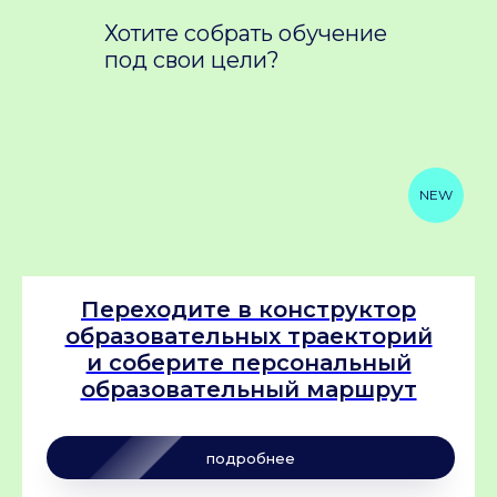
до подачи материалов в области
Хотите собрать обучение
биоинформатики. Желаю Вам еще
под свои цели?
реализовать новые и классные проекты
в области биоинформатки и не только.
27 августа
NEW
Переходите в конструктор
образовательных траекторий
и соберите персональный
образовательный маршрут
подробнее