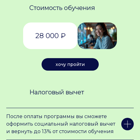
Стоимость обучения
28 000 ₽
хочу пройти
Контакты
Оставить заявку
Налоговый вычет
+7 (913) 390-08-48
d.soloveva@nsu.ru
После оплаты программы вы сможете
АДРЕС В НОВОСИБИРСКЕ:
оформить социальный налоговый вычет
ул. Пирогова 2, аудитория 205а
и вернуть до 13% от стоимости обучения
Юридический адрес