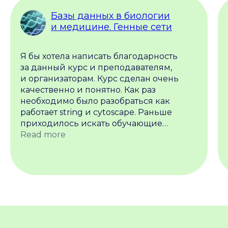
Базы данных в биологии
и медицине. Генные сети
Я бы хотела написать благодарность
за данный курс и преподавателям,
и организаторам. Курс сделан очень
качественно и понятно. Как раз
необходимо было разобраться как
работает string и cytoscape. Раньше
приходилось искать обучающие
ролики на ютубе и они все почти
Read more
на английском языке или на других
языках, что затрудняло усвоение
материала. В курсе все понятно,
структурированно и я нахожусь под
приятным впечатлением, потому что
последние пройденные мной курсы
от других организаций оставили
разочарование от организации