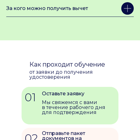
630 090, Новосибирская область, г. Новосибирск,
ул. Пирогова, 2
За кого можно получить вычет
Пользовательское соглашение
© 2026 Все права защищены.
Федеральное государственное автономное
образовательное учреждение высшего образования
«Новосибирский национальный исследовательский
государственный университет». Передовая
инженерная школа НГУ
Как проходит обучение
от заявки до получения
удостоверения
01
Оставьте заявку
Мы свяжемся с вами
в течение рабочего дня
для подтверждения
Отправьте пакет
02
документов на